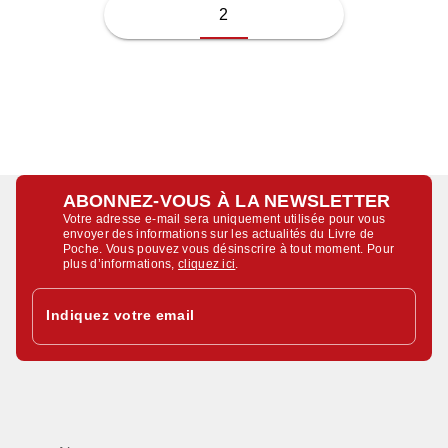
2
ABONNEZ-VOUS À LA NEWSLETTER
Votre adresse e-mail sera uniquement utilisée pour vous
envoyer des informations sur les actualités du Livre de
Poche. Vous pouvez vous désinscrire à tout moment. Pour
plus d’informations,
cliquez ici
.
Indiquez votre email