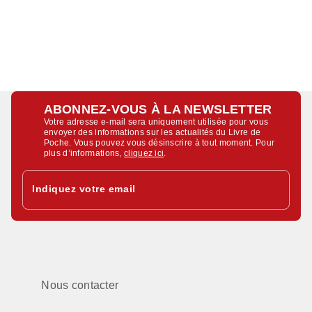
ABONNEZ-VOUS À LA NEWSLETTER
Votre adresse e-mail sera uniquement utilisée pour vous
envoyer des informations sur les actualités du Livre de
Poche. Vous pouvez vous désinscrire à tout moment. Pour
plus d’informations,
cliquez ici
.
Indiquez votre email
Nous contacter