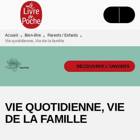
MENU
RECHERCHE
CONTENU
PIED DE PAGE
Accueil
Bien-être
Parents / Enfants
•
•
•
Vie quotidienne, Vie de la famille
DÉCOUVRIR L'UNIVERS
VIE QUOTIDIENNE, VIE
DE LA FAMILLE