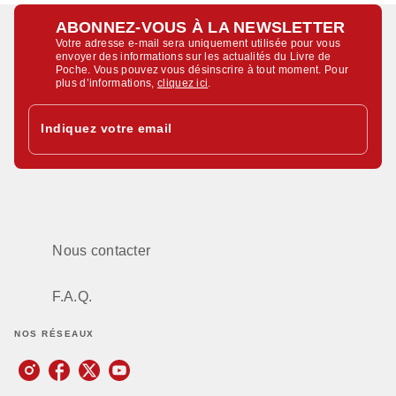
ABONNEZ-VOUS À LA NEWSLETTER
Votre adresse e-mail sera uniquement utilisée pour vous
envoyer des informations sur les actualités du Livre de
Poche. Vous pouvez vous désinscrire à tout moment. Pour
plus d’informations,
cliquez ici
.
Indiquez votre email
Nous contacter
F.A.Q.
NOS RÉSEAUX