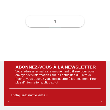
4
ABONNEZ-VOUS À LA NEWSLETTER
Votre adresse e-mail sera uniquement utilisée pour vous
envoyer des informations sur les actualités du Livre de
Poche. Vous pouvez vous désinscrire à tout moment. Pour
plus d’informations,
cliquez ici
.
Indiquez votre email