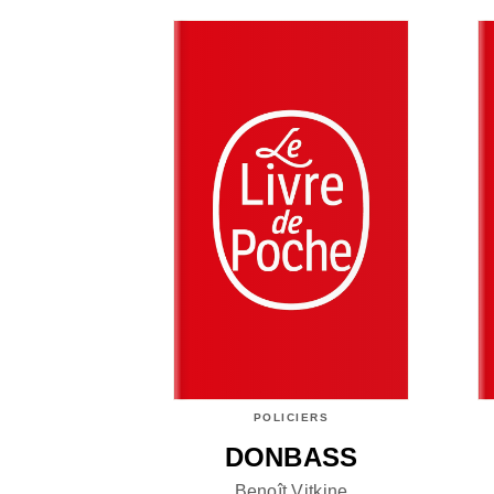
POLICIERS
DONBASS
Benoît Vitkine