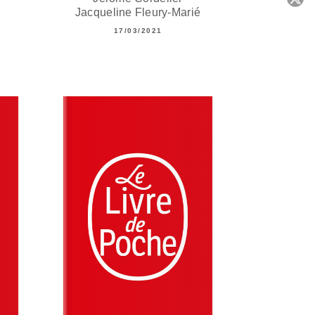
Jacqueline Fleury-Marié
C
17/03/2021