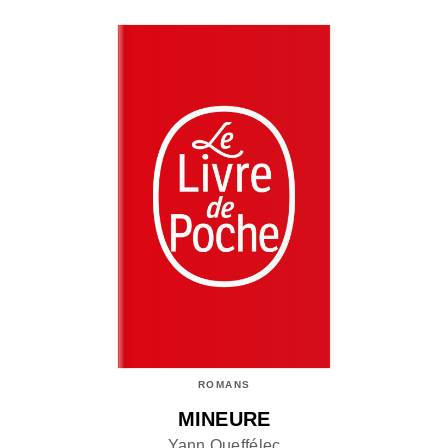
ROMANS
MINEURE
Yann Queffélec