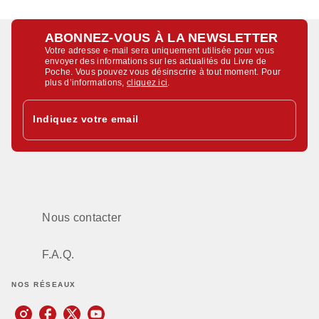
ABONNEZ-VOUS À LA NEWSLETTER
Votre adresse e-mail sera uniquement utilisée pour vous
envoyer des informations sur les actualités du Livre de
Poche. Vous pouvez vous désinscrire à tout moment. Pour
plus d’informations,
cliquez ici
.
Indiquez votre email
Nous contacter
F.A.Q.
NOS RÉSEAUX