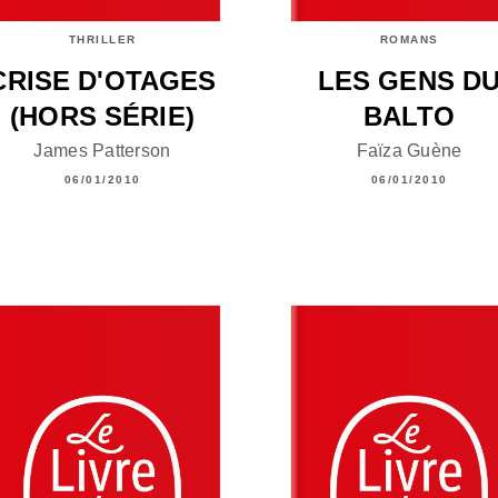
THRILLER
ROMANS
CRISE D'OTAGES
LES GENS D
(HORS SÉRIE)
BALTO
James Patterson
Faïza Guène
06/01/2010
06/01/2010