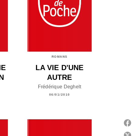
ROMANS
ME
LA VIE D'UNE
N
AUTRE
Frédérique Deghelt
06/01/2010
P