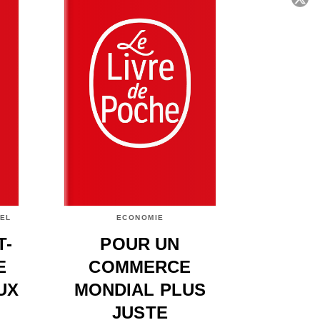
C
EL
ECONOMIE
T-
POUR UN
E
COMMERCE
UX
MONDIAL PLUS
JUSTE