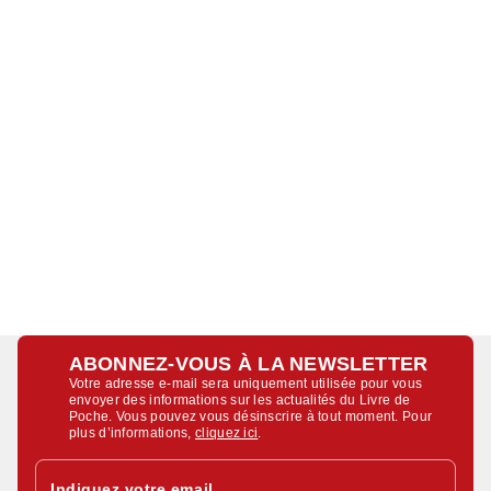
ABONNEZ-VOUS À LA NEWSLETTER
Votre adresse e-mail sera uniquement utilisée pour vous
envoyer des informations sur les actualités du Livre de
Poche. Vous pouvez vous désinscrire à tout moment. Pour
plus d’informations,
cliquez ici
.
Indiquez votre email