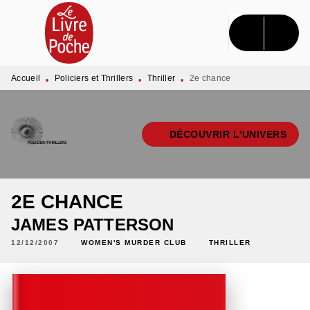
MENU
RECHERCHE
CONTENU
PIED DE PAGE
Accueil
Policiers et Thrillers
Thriller
2e chance
•
•
•
DÉCOUVRIR L'UNIVERS
2E CHANCE
JAMES PATTERSON
12/12/2007
WOMEN'S MURDER CLUB
THRILLER