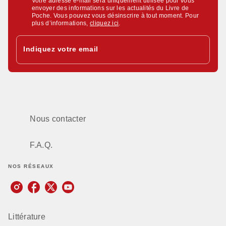
Votre adresse e-mail sera uniquement utilisée pour vous
envoyer des informations sur les actualités du Livre de
Poche. Vous pouvez vous désinscrire à tout moment. Pour
plus d’informations,
cliquez ici
.
Indiquez votre email
Nous contacter
F.A.Q.
NOS RÉSEAUX
Littérature