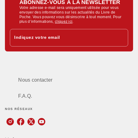
ABONNEZ-VOUS À LA NEWSLETTER
Votre adresse e-mail sera uniquement utilisée pour vous
envoyer des informations sur les actualités du Livre de
Poche. Vous pouvez vous désinscrire à tout moment. Pour
plus d’informations,
cliquez ici
.
Indiquez votre email
Nous contacter
F.A.Q.
NOS RÉSEAUX