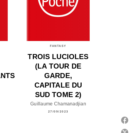
FANTASY
TROIS LUCIOLES
(LA TOUR DE
NTS
GARDE,
CAPITALE DU
SUD TOME 2)
Guillaume Chamanadjian
27/09/2023
P