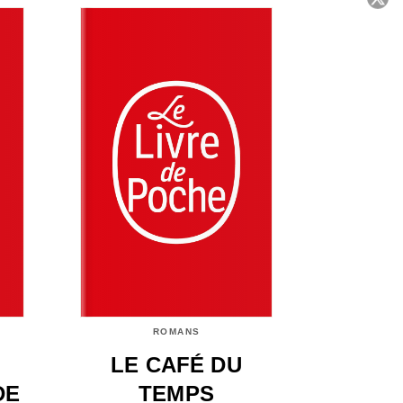
C
ROMANS
LE CAFÉ DU
DE
TEMPS