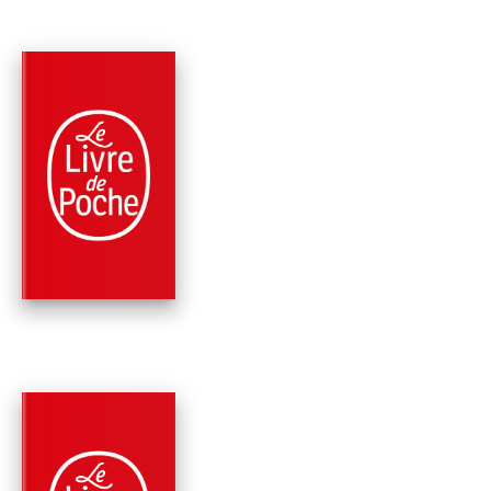
PARUTION : 04/09/2024
624 PAGES
ROMANS
KILL THE RICH !
(BOURBON KID, TO
10)
Anonyme
PARUTION : 07/09/2022
608 PAGES
ROMANS