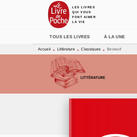
LES LIVRES
MENU
RECHERCHE
CONTENU
QUI VOUS
FONT AIMER
LA VIE
TOUS LES LIVRES
À LA UNE
Accueil
Littérature
Classiques
Beowulf
•
•
•