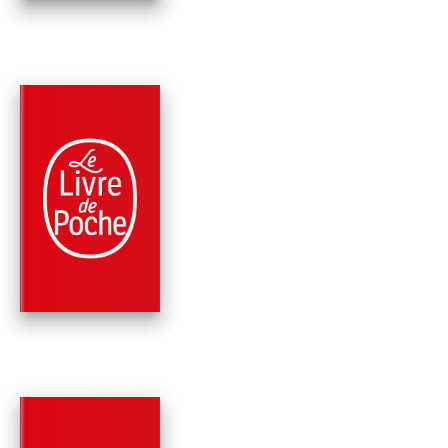
PARUTION : 07/09/2016
576 PAGES
THRILLER
LE PAPE, LE KID ET
L'IROQUOIS (BOUR
KID, …
Anonyme
PARUTION : 01/10/2014
408 PAGES