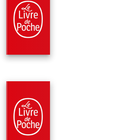
THRILLER
PSYCHO KILLER
(BOURBON KID, TO
5)
Anonyme
PARUTION : 02/05/2012
504 PAGES
THRILLER
LE CIMETIÈRE DU
DIABLE (BOURBON K
TOME 3)