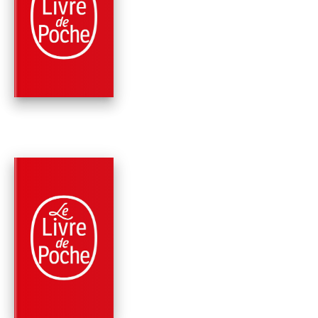
SANTA MONDEGA
(BOURBON KID, TO
9)
Anonyme
PARUTION : 02/09/2020
528 PAGES
THRILLER
QUE LE DIABLE
L'EMPORTE (BOUR
KID, TOME 8)
Anonyme