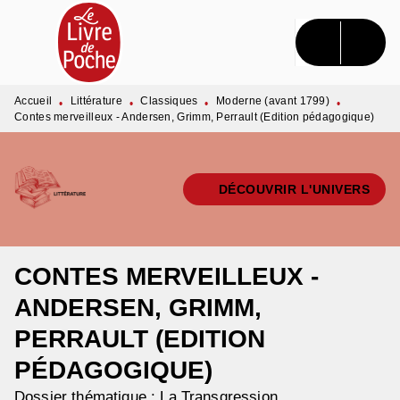
MENU
RECHERCHE
CONTENU
PIED DE PAGE
Accueil
Littérature
Classiques
Moderne (avant 1799)
•
•
•
•
Contes merveilleux - Andersen, Grimm, Perrault (Edition pédagogique)
DÉCOUVRIR L'UNIVERS
CONTES MERVEILLEUX -
ANDERSEN, GRIMM,
PERRAULT (EDITION
PÉDAGOGIQUE)
Dossier thématique : La Transgression