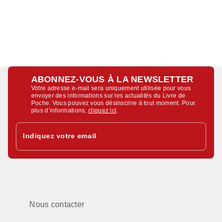
ABONNEZ-VOUS À LA NEWSLETTER
Votre adresse e-mail sera uniquement utilisée pour vous
envoyer des informations sur les actualités du Livre de
Poche. Vous pouvez vous désinscrire à tout moment. Pour
plus d’informations,
cliquez ici
.
Indiquez votre email
Nous contacter