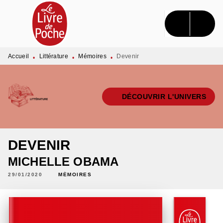
MENU
RECHERCHE
CONTENU
PIED DE PAGE
Accueil
Littérature
Mémoires
Devenir
•
•
•
DÉCOUVRIR L'UNIVERS
DEVENIR
MICHELLE OBAMA
29/01/2020
MÉMOIRES