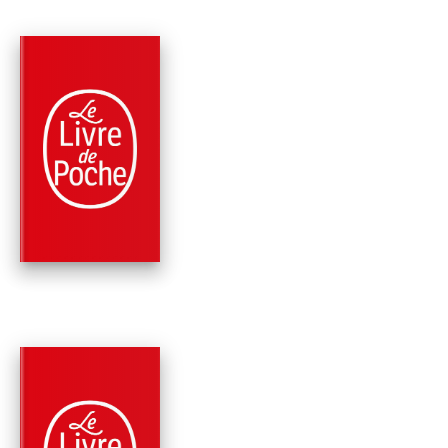
PARUTION : 11/01/2012
504 PAGES
FAITS DIVERS
KIDNAPPINGS
Pierre Bellemare
Jean-François Nahmias
PARUTION : 09/02/2011
544 PAGES
FAITS DIVERS