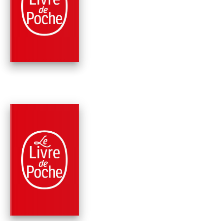
SUR LE FIL DU RAS
Pierre Bellemare
Jérôme Equer
PARUTION : 03/02/2010
608 PAGES
MÉMOIRES
26 DOSSIERS QUI
DÉFIENT LA RAISON
Pierre Bellemare