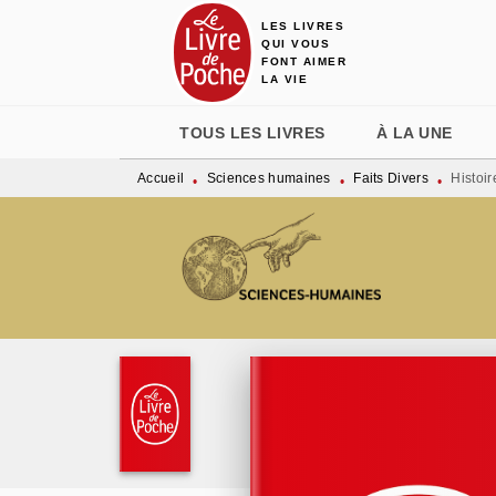
LES LIVRES
MENU
RECHERCHE
CONTENU
QUI VOUS
FONT AIMER
LA VIE
TOUS LES LIVRES
À LA UNE
Accueil
Sciences humaines
Faits Divers
Histoir
•
•
•