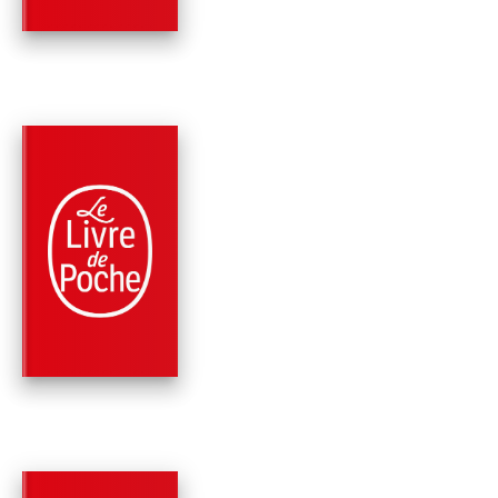
PARUTION : 07/05/2003
352 PAGES
FAITS DIVERS
LES MURS DE L'ENF
Pierre Bellemare
Jérôme Equer