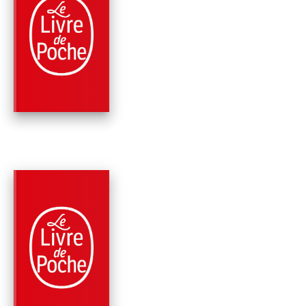
PARUTION : 04/01/2006
544 PAGES
FAITS DIVERS
CRIMES DANS LA SO
Pierre Bellemare
Jean-François Nahmias
PARUTION : 05/01/2005
512 PAGES
RÉCITS / TÉMOIGNAGES
DESTINS SUR
ORDONNANCE
Pierre Bellemare
Jean-François Nahmias