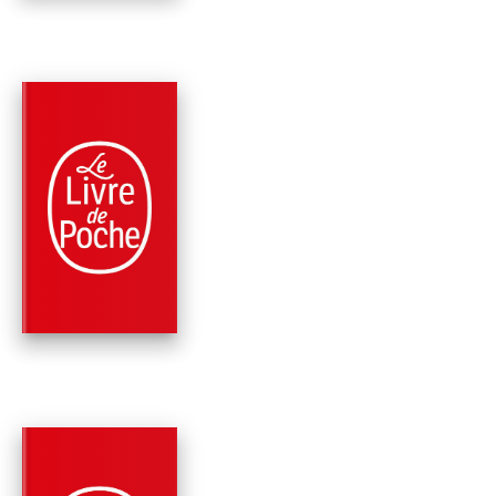
PARUTION : 04/02/2009
480 PAGES
FAITS DIVERS
MORT OU VIF
Pierre Bellemare
Jean-François Nahmias