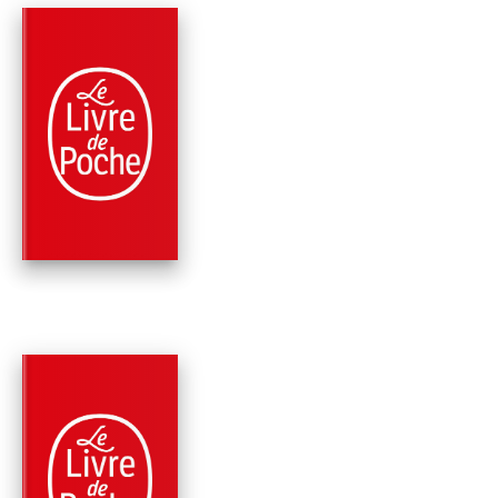
PARUTION : 06/12/2023
384 PAGES
ROMANS
LE 18E RAPT
James Patterson
Maxine Paetro
PARUTION : 07/06/2023
416 PAGES
ROMANS
ALEX CROSS VA TR