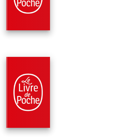
LOIN
James Patterson
PARUTION : 09/11/2022
456 PAGES
THRILLER
JUSTICE POUR CRO
James Patterson