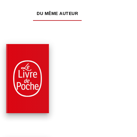
DU MÊME AUTEUR
PARUTION : 12/06/2024
408 PAGES
ROMANS
ALEX CROSS, SEUL
CONTRE TOUS
James Patterson