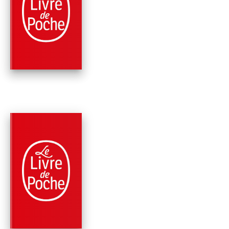
ROMANS
INCONTRÔLABLE
James Patterson
David Ellis
PARUTION : 10/11/2021
336 PAGES
THRILLER
17E SUSPECT
Maxine Paetro
James Patterson