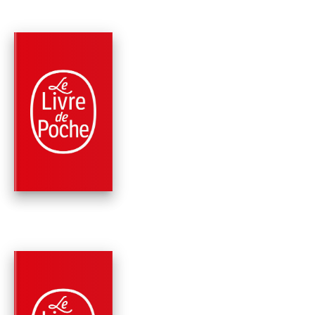
PARUTION : 01/06/2022
672 PAGES
ROMANS
LA FILLE DU
PRÉSIDENT
Bill Clinton
James Patterson
PARUTION : 09/03/2022
448 PAGES