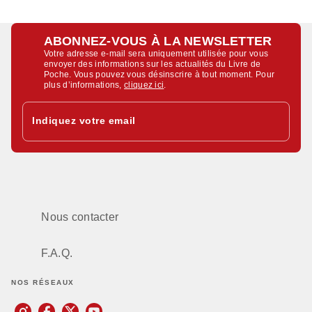
ABONNEZ-VOUS À LA NEWSLETTER
Votre adresse e-mail sera uniquement utilisée pour vous
envoyer des informations sur les actualités du Livre de
Poche. Vous pouvez vous désinscrire à tout moment. Pour
plus d’informations,
cliquez ici
.
Indiquez votre email
Nous contacter
F.A.Q.
NOS RÉSEAUX