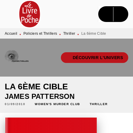
MENU
RECHERCHE
CONTENU
PIED DE PAGE
Accueil
Policiers et Thrillers
Thriller
La 6ème Cible
•
•
•
DÉCOUVRIR L'UNIVERS
LA 6ÈME CIBLE
JAMES PATTERSON
01/09/2010
WOMEN'S MURDER CLUB
THRILLER