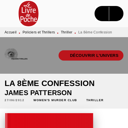
MENU
RECHERCHE
CONTENU
PIED DE PAGE
Accueil
Policiers et Thrillers
Thriller
La 8ème Confession
•
•
•
DÉCOUVRIR L'UNIVERS
LA 8ÈME CONFESSION
JAMES PATTERSON
27/06/2012
WOMEN'S MURDER CLUB
THRILLER