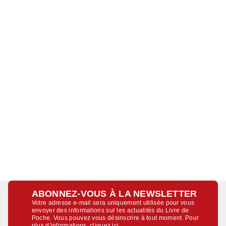
ABONNEZ-VOUS À LA NEWSLETTER
Votre adresse e-mail sera uniquement utilisée pour vous
envoyer des informations sur les actualités du Livre de
Poche. Vous pouvez vous désinscrire à tout moment. Pour
plus d’informations,
cliquez ici
.