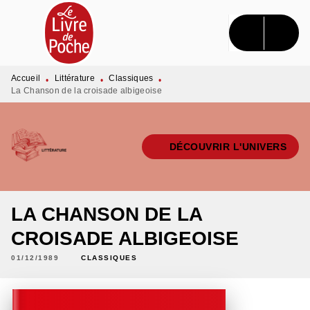
MENU
RECHERCHE
CONTENU
PIED DE PAGE
Accueil
Littérature
Classiques
•
•
•
La Chanson de la croisade albigeoise
DÉCOUVRIR L'UNIVERS
LA CHANSON DE LA
CROISADE ALBIGEOISE
01/12/1989
CLASSIQUES