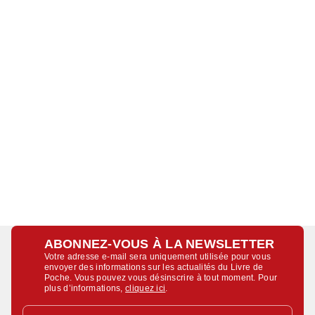
ABONNEZ-VOUS À LA NEWSLETTER
Votre adresse e-mail sera uniquement utilisée pour vous
envoyer des informations sur les actualités du Livre de
Poche. Vous pouvez vous désinscrire à tout moment. Pour
plus d’informations,
cliquez ici
.