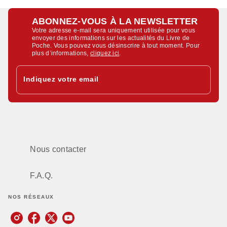
ABONNEZ-VOUS À LA NEWSLETTER
Votre adresse e-mail sera uniquement utilisée pour vous
envoyer des informations sur les actualités du Livre de
Poche. Vous pouvez vous désinscrire à tout moment. Pour
plus d’informations,
cliquez ici
.
Indiquez votre email
Nous contacter
F.A.Q.
NOS RÉSEAUX