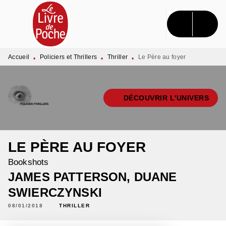
MENU
RECHERCHE
CONTENU
PIED DE PAGE
Accueil
Policiers et Thrillers
Thriller
Le Père au foyer
•
•
•
DÉCOUVRIR L'UNIVERS
LE PÈRE AU FOYER
Bookshots
JAMES PATTERSON
,
DUANE
SWIERCZYNSKI
08/01/2018
THRILLER