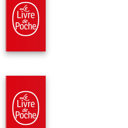
PARUTION : 02/01/2020
384 PAGES
THRILLER
DERNIÈRE DANSE
Mary Higgins Clark
PARUTION : 02/01/2019
384 PAGES
THRILLER
NOIR COMME LA ME
Mary Higgins Clark