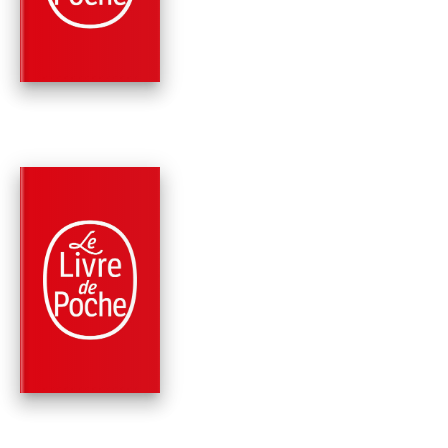
Mary Higgins Clark
PARUTION : 02/11/2016
416 PAGES
THRILLER
L'AFFAIRE
CENDRILLON
Mary Higgins Clark
Alafair Burke