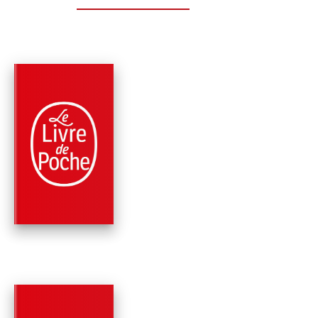
PARUTION : 06/01/2021
480 PAGES
ROMANS
EN SECRET
Mary Higgins Clark