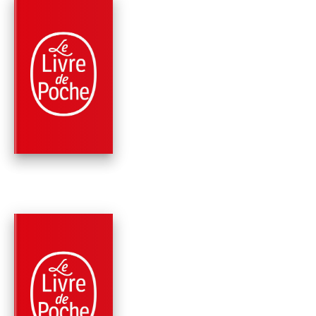
PARUTION : 06/09/2017
384 PAGES
THRILLER
LA MARIÉE ÉTAIT E
BLANC
Mary Higgins Clark
Alafair Burke
PARUTION : 04/01/2017
384 PAGES
THRILLER
LA BOÎTE À MUSIQU