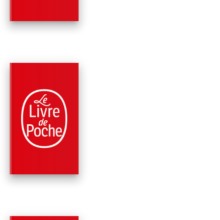
PARUTION : 03/01/2018
384 PAGES
THRILLER
LE TEMPS DES
REGRETS
Mary Higgins Clark