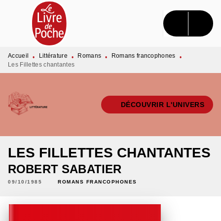
MENU
RECHERCHE
CONTENU
PIED DE PAGE
Accueil
Littérature
Romans
Romans francophones
•
•
•
•
Les Fillettes chantantes
DÉCOUVRIR L'UNIVERS
LES FILLETTES CHANTANTES
ROBERT SABATIER
09/10/1985
ROMANS FRANCOPHONES