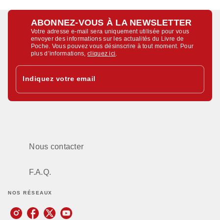
ABONNEZ-VOUS À LA NEWSLETTER
Votre adresse e-mail sera uniquement utilisée pour vous
envoyer des informations sur les actualités du Livre de
Poche. Vous pouvez vous désinscrire à tout moment. Pour
plus d’informations,
cliquez ici
.
Indiquez votre email
Nous contacter
F.A.Q.
NOS RÉSEAUX