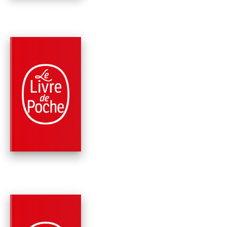
PARUTION : 06/06/1989
320 PAGES
ROMANS
DAVID ET OLIVIER
Robert Sabatier