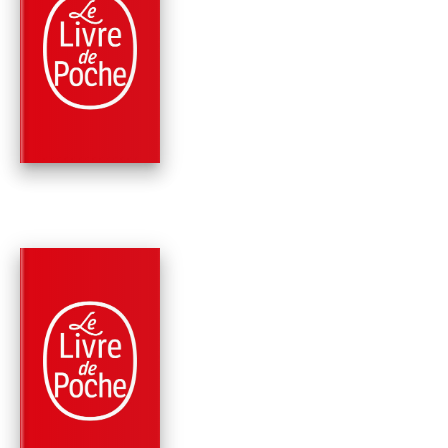
PARUTION : 09/10/1985
288 PAGES
ROMANS
LES FILLETTES
CHANTANTES
Robert Sabatier
PARUTION : 03/04/1985
288 PAGES
ROMANS
LES NOISETTES
SAUVAGES
Robert Sabatier