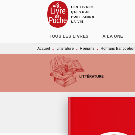
LES LIVRES
MENU
RECHERCHE
CONTENU
QUI VOUS
FONT AIMER
LA VIE
TOUS LES LIVRES
À LA UNE
Accueil
Littérature
Romans
Romans francopho
•
•
•