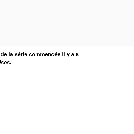
n de la série commencée il y a 8
ises.