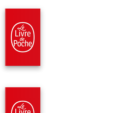
PARUTION : 06/10/2004
352 PAGES
ROMANS
OLIVIER 1940
Robert Sabatier
PARUTION : 30/06/1997
189 PAGES
ROMANS