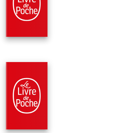
ALAIN ET LE NÈGRE
Robert Sabatier
PARUTION : 12/03/1997
192 PAGES
ROMANS
LE CYGNE NOIR
Robert Sabatier