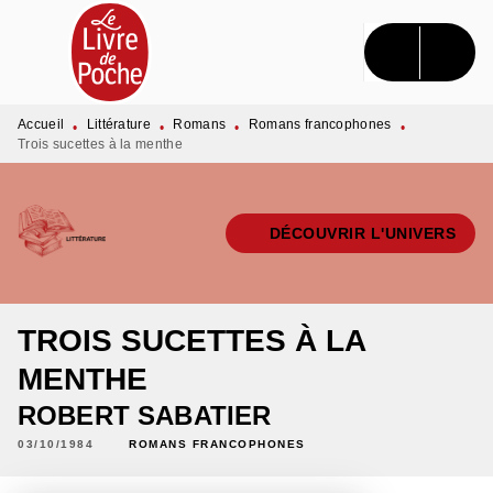
MENU
RECHERCHE
CONTENU
PIED DE PAGE
Accueil
Littérature
Romans
Romans francophones
•
•
•
•
Trois sucettes à la menthe
DÉCOUVRIR L'UNIVERS
TROIS SUCETTES À LA
MENTHE
ROBERT SABATIER
03/10/1984
ROMANS FRANCOPHONES