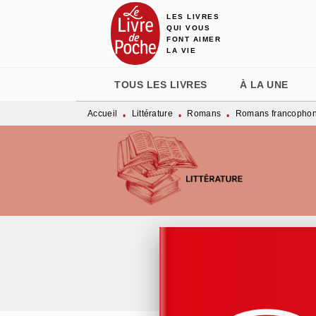
LES LIVRES
MENU
RECHERCHE
CONTENU
QUI VOUS
FONT AIMER
LA VIE
TOUS LES LIVRES
À LA UNE
Accueil
Littérature
Romans
Romans francopho
•
•
•