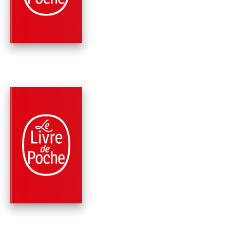
RUE TRISTE
Robert Sabatier
PARUTION : 12/11/2009
352 PAGES
ROMANS
LES TROMPETTES
GUERRIÈRES
Robert Sabatier