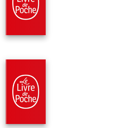
LE CYGNE NOIR
Robert Sabatier
PARUTION : 06/06/1989
320 PAGES
ROMANS
DAVID ET OLIVIER
Robert Sabatier