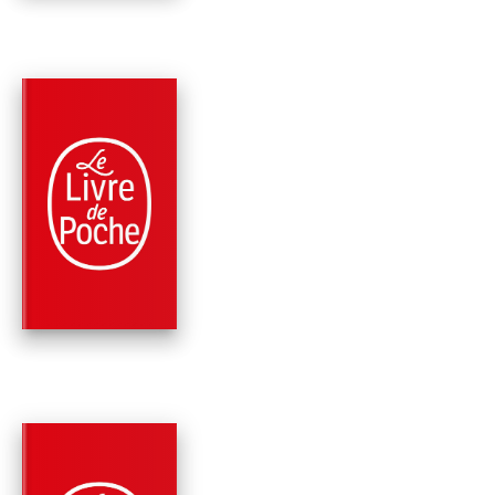
PARUTION : 09/10/1985
288 PAGES
ROMANS
LES FILLETTES
CHANTANTES
Robert Sabatier
PARUTION : 03/04/1985
288 PAGES