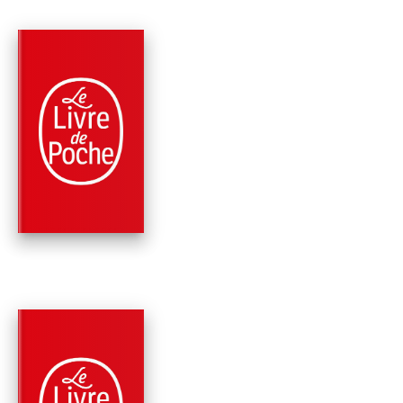
PARUTION : 06/10/2004
352 PAGES
ROMANS
OLIVIER 1940
Robert Sabatier
PARUTION : 12/03/1997
192 PAGES
ROMANS