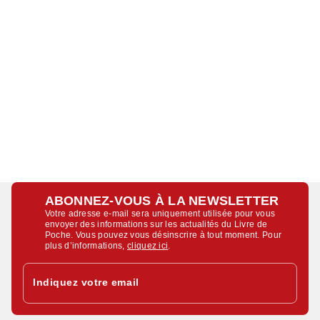
ABONNEZ-VOUS À LA NEWSLETTER
Votre adresse e-mail sera uniquement utilisée pour vous
envoyer des informations sur les actualités du Livre de
Poche. Vous pouvez vous désinscrire à tout moment. Pour
plus d’informations,
cliquez ici
.
Indiquez votre email