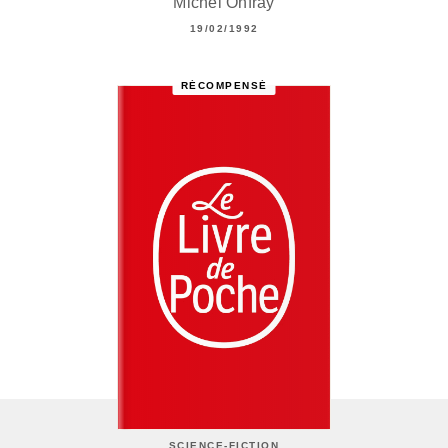
Michel Onfray
19/02/1992
RÉCOMPENSÉ
SCIENCE-FICTION