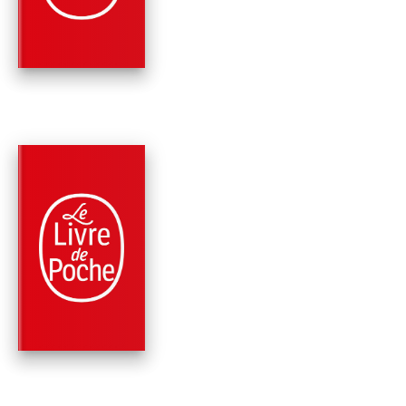
Victor Hugo
PARUTION : 09/01/2002
448 PAGES
CLASSIQUES
OEUVRES POÉTIQU
Victor Hugo