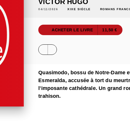
VICTOR HUGO
04/11/2026
XIXE SIÈCLE
ROMANS FRANC
ACHETER LE LIVRE
11,50 €
Quasimodo, bossu de Notre-Dame et r
Esmeralda, accusée à tort du meurtr
l'imposante cathédrale. Un grand rom
trahison.