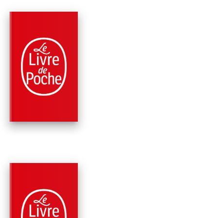
PARUTION : 09/01/2002
863 PAGES
CLASSIQUES
L'HOMME QUI RIT
Victor Hugo
PARUTION : 02/12/1998
992 PAGES
CLASSIQUES