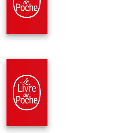
LES MISÉRABLES ( 
MISÉRABLES, TOME 
Victor Hugo
PARUTION : 02/12/1998
1056 PAGE
CLASSIQUES
LES MISÉRABLES ( 
MISÉRABLES, TOME 
Victor Hugo