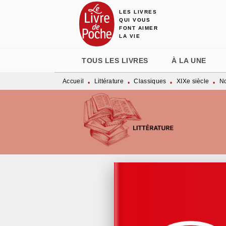
LES LIVRES
MENU
RECHERCHE
CONTENU
QUI VOUS
FONT AIMER
LA VIE
TOUS LES LIVRES
À LA UNE
Accueil
Littérature
Classiques
XIXe siècle
No
•
•
•
•