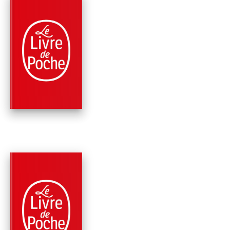
PARUTION : 01/03/2002
674 PAGES
CLASSIQUES
LES TRAVAILLEURS
LA MER
Victor Hugo
PARUTION : 09/01/2002
382 PAGES
CLASSIQUES
ECRITS POLITIQUES