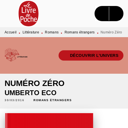
MENU
RECHERCHE
CONTENU
PIED DE PAGE
Accueil
Littérature
Romans
Romans étrangers
Numéro Zéro
•
•
•
•
DÉCOUVRIR L'UNIVERS
NUMÉRO ZÉRO
UMBERTO ECO
30/03/2016
ROMANS ÉTRANGERS