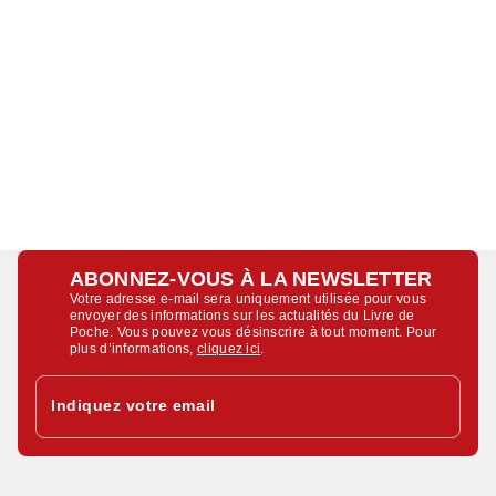
ABONNEZ-VOUS À LA NEWSLETTER
Votre adresse e-mail sera uniquement utilisée pour vous
envoyer des informations sur les actualités du Livre de
Poche. Vous pouvez vous désinscrire à tout moment. Pour
plus d’informations,
cliquez ici
.
Indiquez votre email