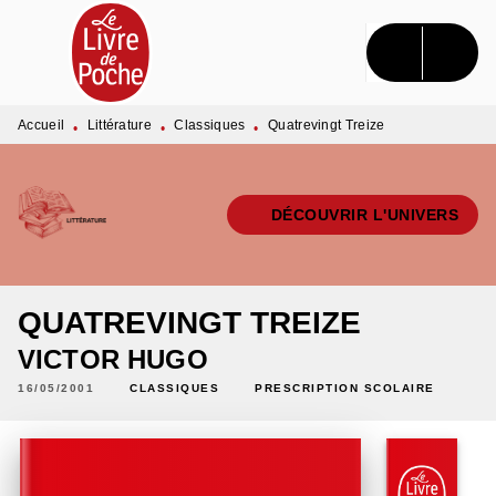
MENU
RECHERCHE
CONTENU
PIED DE PAGE
Accueil
Littérature
Classiques
Quatrevingt Treize
•
•
•
DÉCOUVRIR L'UNIVERS
QUATREVINGT TREIZE
VICTOR HUGO
16/05/2001
CLASSIQUES
PRESCRIPTION SCOLAIRE