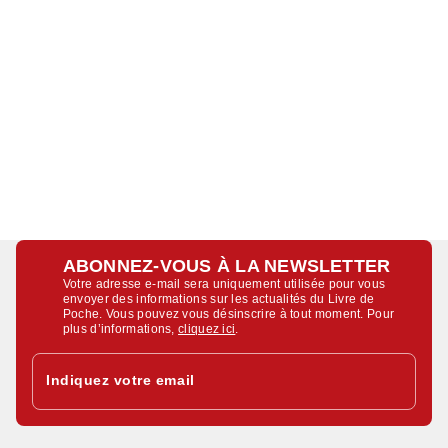
ABONNEZ-VOUS À LA NEWSLETTER
Votre adresse e-mail sera uniquement utilisée pour vous
envoyer des informations sur les actualités du Livre de
Poche. Vous pouvez vous désinscrire à tout moment. Pour
plus d’informations,
cliquez ici
.
Indiquez votre email