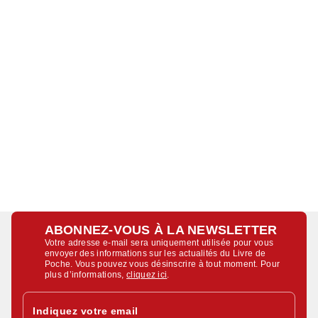
ABONNEZ-VOUS À LA NEWSLETTER
Votre adresse e-mail sera uniquement utilisée pour vous
envoyer des informations sur les actualités du Livre de
Poche. Vous pouvez vous désinscrire à tout moment. Pour
plus d’informations,
cliquez ici
.
Indiquez votre email