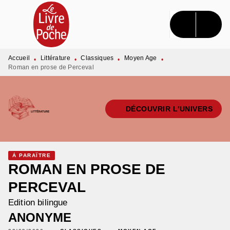
MENU
RECHERCHE
CONTENU
PIED DE PAGE
Accueil
Littérature
Classiques
Moyen Age
•
•
•
•
Roman en prose de Perceval
DÉCOUVRIR L'UNIVERS
À PARAÎTRE
ROMAN EN PROSE DE
PERCEVAL
Edition bilingue
ANONYME