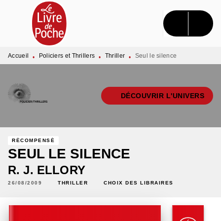
MENU
RECHERCHE
CONTENU
PIED DE PAGE
Accueil
Policiers et Thrillers
Thriller
Seul le silence
•
•
•
DÉCOUVRIR L'UNIVERS
RÉCOMPENSÉ
SEUL LE SILENCE
R. J. ELLORY
26/08/2009
THRILLER
CHOIX DES LIBRAIRES