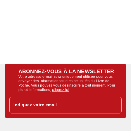
ABONNEZ-VOUS À LA NEWSLETTER
Votre adresse e-mail sera uniquement utilisée pour vous
envoyer des informations sur les actualités du Livre de
Poche. Vous pouvez vous désinscrire à tout moment. Pour
plus d’informations,
cliquez ici
.
Indiquez votre email