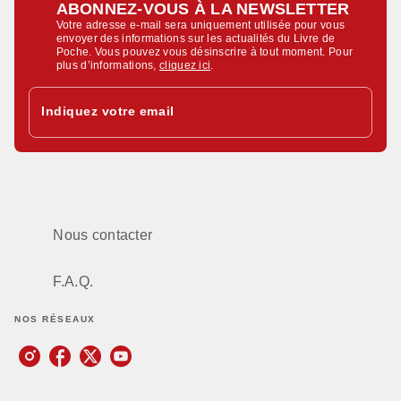
ABONNEZ-VOUS À LA NEWSLETTER
Votre adresse e-mail sera uniquement utilisée pour vous
envoyer des informations sur les actualités du Livre de
Poche. Vous pouvez vous désinscrire à tout moment. Pour
plus d’informations,
cliquez ici
.
Indiquez votre email
Nous contacter
F.A.Q.
NOS RÉSEAUX