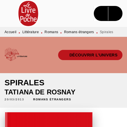
MENU
RECHERCHE
CONTENU
PIED DE PAGE
Accueil
Littérature
Romans
Romans étrangers
Spirales
•
•
•
•
DÉCOUVRIR L'UNIVERS
SPIRALES
TATIANA DE ROSNAY
20/03/2013
ROMANS ÉTRANGERS