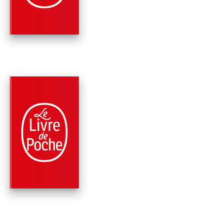
James Patterson
Maxine Paetro
PARUTION : 07/06/2023
416 PAGES
ROMANS
ALEX CROSS VA TR
LOIN
James Patterson