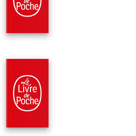
PRÉSIDENT
Bill Clinton
James Patterson
PARUTION : 09/03/2022
448 PAGES
ROMANS
INCONTRÔLABLE
James Patterson
David Ellis