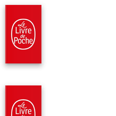
PARUTION : 09/11/2022
456 PAGES
THRILLER
JUSTICE POUR CRO
James Patterson
PARUTION : 01/06/2022
672 PAGES
ROMANS
LA FILLE DU