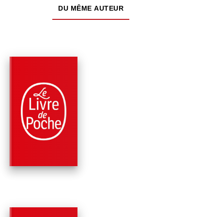
DU MÊME AUTEUR
NOUVEAUTÉ
PARUTION : 22/04/2026
448 PAGES
ROMANS
INSTINCT DE SANG
James Patterson
Howard Roughan