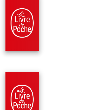
PARUTION : 12/06/2024
408 PAGES
ROMANS
ALEX CROSS, SEUL
CONTRE TOUS
James Patterson
PARUTION : 06/12/2023
384 PAGES
ROMANS
LE 18E RAPT