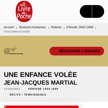
MENU
RECHERCHE
CONTENU
PIED DE PAGE
Accueil
Sciences humaines
Histoire
Période 1945-1989
•
•
•
•
Une enfance volée
DÉCOUVRIR L'UNIVERS
UNE ENFANCE VOLÉE
JEAN-JACQUES MARTIAL
17/02/2021
PÉRIODE 1945-1989
RÉCITS / TÉMOIGNAGES