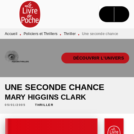
MENU
RECHERCHE
CONTENU
PIED DE PAGE
Accueil
Policiers et Thrillers
Thriller
Une seconde chance
•
•
•
DÉCOUVRIR L'UNIVERS
UNE SECONDE CHANCE
MARY HIGGINS CLARK
05/01/2005
THRILLER