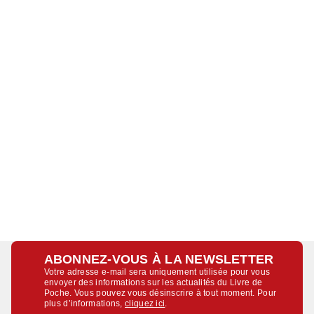
ABONNEZ-VOUS À LA NEWSLETTER
Votre adresse e-mail sera uniquement utilisée pour vous
envoyer des informations sur les actualités du Livre de
Poche. Vous pouvez vous désinscrire à tout moment. Pour
plus d’informations,
cliquez ici
.