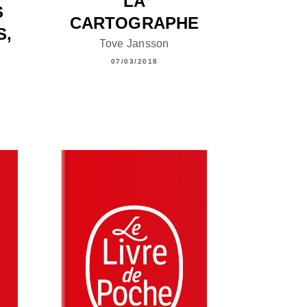
LA
S
CARTOGRAPHE
S,
Tove Jansson
07/03/2018