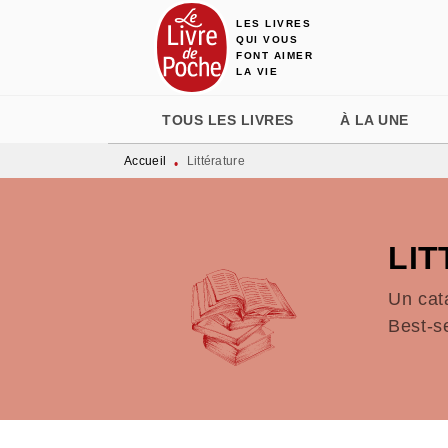
LES LIVRES
MENU
RECHERCHE
CONTENU
QUI VOUS
FONT AIMER
LA VIE
TOUS LES LIVRES
À LA UNE
Accueil
Littérature
•
LI
Un cat
Best-s