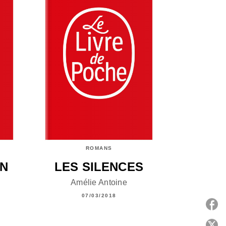
ROMANS
AN
LES SILENCES
Amélie Antoine
07/03/2018
P