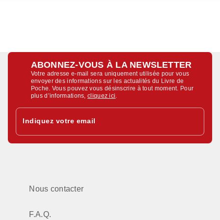
ABONNEZ-VOUS À LA NEWSLETTER
Votre adresse e-mail sera uniquement utilisée pour vous
envoyer des informations sur les actualités du Livre de
Poche. Vous pouvez vous désinscrire à tout moment. Pour
plus d’informations,
cliquez ici
.
Indiquez votre email
Nous contacter
F.A.Q.