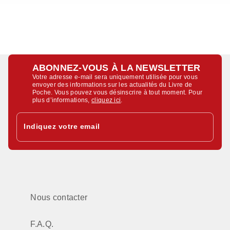
ABONNEZ-VOUS À LA NEWSLETTER
Votre adresse e-mail sera uniquement utilisée pour vous
envoyer des informations sur les actualités du Livre de
Poche. Vous pouvez vous désinscrire à tout moment. Pour
plus d’informations,
cliquez ici
.
Indiquez votre email
Nous contacter
F.A.Q.