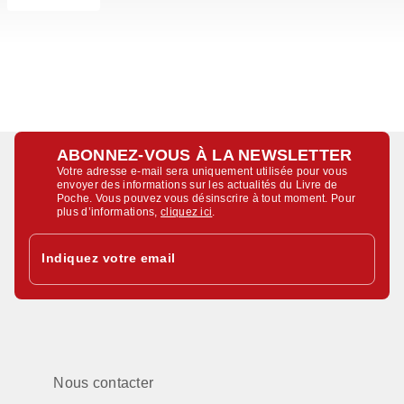
ABONNEZ-VOUS À LA NEWSLETTER
Votre adresse e-mail sera uniquement utilisée pour vous
envoyer des informations sur les actualités du Livre de
Poche. Vous pouvez vous désinscrire à tout moment. Pour
plus d’informations,
cliquez ici
.
Indiquez votre email
Nous contacter