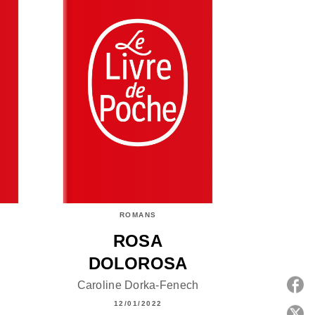
ROMANS
ROSA
DOLOROSA
Caroline Dorka-Fenech
12/01/2022
P