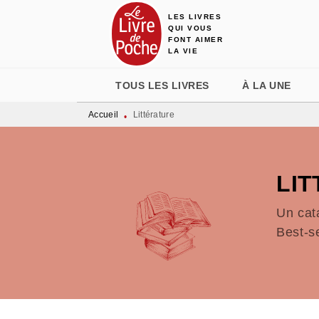
LES LIVRES
MENU
RECHERCHE
CONTENU
QUI VOUS
FONT AIMER
LA VIE
TOUS LES LIVRES
À LA UNE
Accueil
Littérature
•
LI
Un cat
Best-s