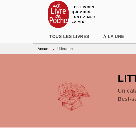
LES LIVRES
MENU
RECHERCHE
CONTENU
QUI VOUS
FONT AIMER
LA VIE
TOUS LES LIVRES
À LA UNE
Accueil
Littérature
•
LI
Un cat
Best-s