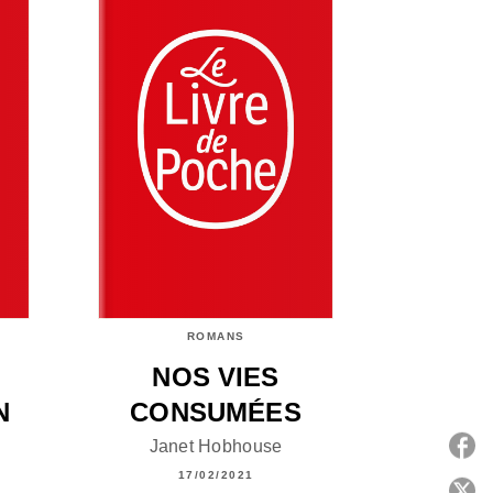
ROMANS
NOS VIES
N
CONSUMÉES
Janet Hobhouse
17/02/2021
P