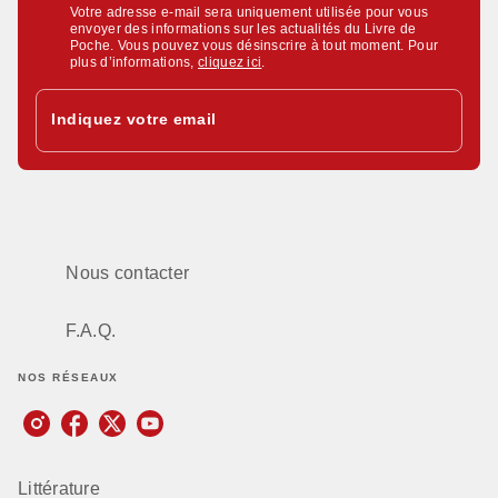
Votre adresse e-mail sera uniquement utilisée pour vous
envoyer des informations sur les actualités du Livre de
Poche. Vous pouvez vous désinscrire à tout moment. Pour
plus d’informations,
cliquez ici
.
Indiquez votre email
Nous contacter
F.A.Q.
NOS RÉSEAUX
Littérature