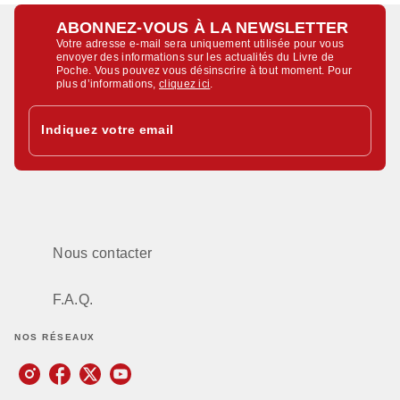
ABONNEZ-VOUS À LA NEWSLETTER
Votre adresse e-mail sera uniquement utilisée pour vous
envoyer des informations sur les actualités du Livre de
Poche. Vous pouvez vous désinscrire à tout moment. Pour
plus d’informations,
cliquez ici
.
Indiquez votre email
Nous contacter
F.A.Q.
NOS RÉSEAUX