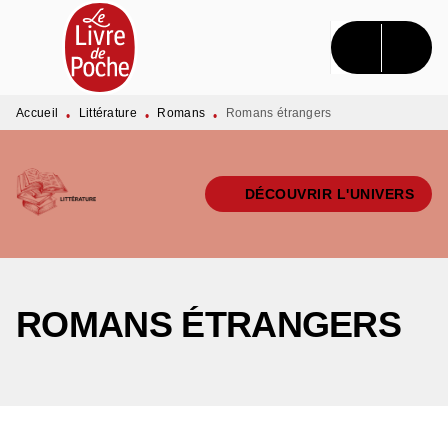
MENU
RECHERCHE
CONTENU
PIED DE PAGE
Accueil
Littérature
Romans
Romans étrangers
•
•
•
DÉCOUVRIR L'UNIVERS
ROMANS ÉTRANGERS