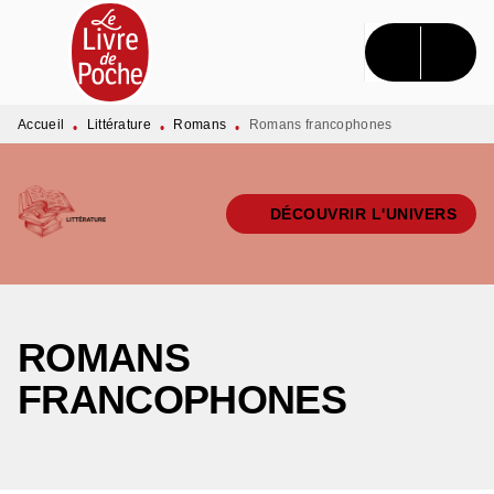
MENU
RECHERCHE
CONTENU
PIED DE PAGE
Accueil
Littérature
Romans
Romans francophones
•
•
•
DÉCOUVRIR L'UNIVERS
ROMANS
FRANCOPHONES