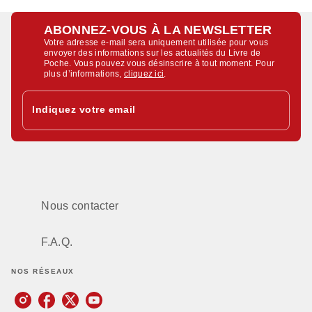
ABONNEZ-VOUS À LA NEWSLETTER
Votre adresse e-mail sera uniquement utilisée pour vous
envoyer des informations sur les actualités du Livre de
Poche. Vous pouvez vous désinscrire à tout moment. Pour
plus d’informations,
cliquez ici
.
Indiquez votre email
Nous contacter
F.A.Q.
NOS RÉSEAUX