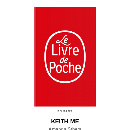
ROMANS
KEITH ME
Amanda Sthers