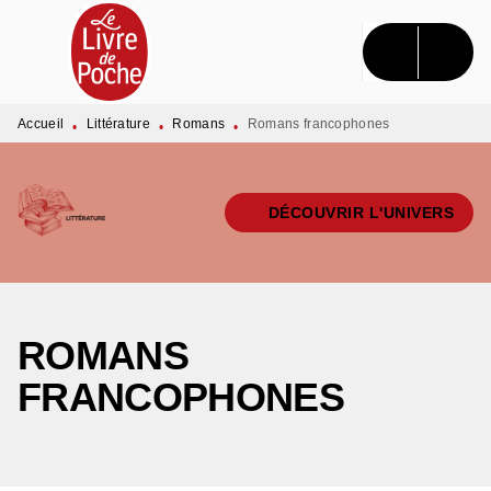
MENU
RECHERCHE
CONTENU
PIED DE PAGE
Accueil
Littérature
Romans
Romans francophones
•
•
•
DÉCOUVRIR L'UNIVERS
ROMANS
FRANCOPHONES