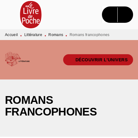
MENU
RECHERCHE
CONTENU
PIED DE PAGE
Accueil
Littérature
Romans
Romans francophones
•
•
•
DÉCOUVRIR L'UNIVERS
ROMANS
FRANCOPHONES